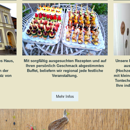
es Haus,
Mit sorgfältig ausgesuchten Rezepten und auf
Unsere 
Ihren persönlich Geschmack abgestimmtes
aus
n der
Buffet, beliefern wir regional jede festliche
(Hochze
atz von
Veranstaltung.
mit klei
Tontechn
Ihre ind
Mehr Infos